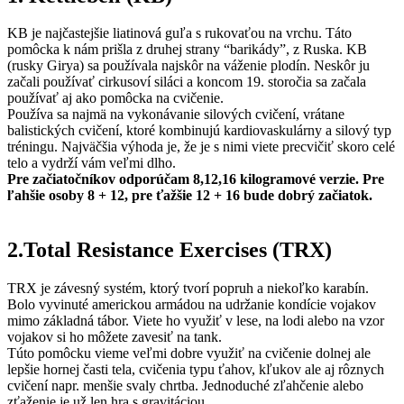
KB je najčastejšie liatinová guľa s rukovaťou na vrchu. Táto
pomôcka k nám prišla z druhej strany “barikády”, z Ruska. KB
(rusky Girya) sa používala najskôr na váženie plodín. Neskôr ju
začali používať cirkusoví siláci a koncom 19. storočia sa začala
používať aj ako pomôcka na cvičenie.
Používa sa najmä na vykonávanie silových cvičení, vrátane
balistických cvičení, ktoré kombinujú kardiovaskulárny a silový typ
tréningu. Najväčšia výhoda je, že je s nimi viete precvičiť skoro celé
telo a vydrží vám veľmi dlho.
Pre začiatočníkov odporúčam 8,12,16 kilogramové verzie. Pre
ľahšie osoby 8 + 12, pre ťažšie 12 + 16 bude dobrý začiatok.
2.Total Resistance Exercises (TRX)
TRX je závesný systém, ktorý tvorí popruh a niekoľko karabín.
Bolo vyvinuté americkou armádou na udržanie kondície vojakov
mimo základná tábor. Viete ho využiť v lese, na lodi alebo na vzor
vojakov si ho môžete zavesiť na tank.
Túto pomôcku vieme veľmi dobre využiť na cvičenie dolnej ale
lepšie hornej časti tela, cvičenia typu ťahov, kľukov ale aj rôznych
cvičení napr. menšie svaly chrtba. Jednoduché zľahčenie alebo
zťaženie je už len hra s gravitáciou.