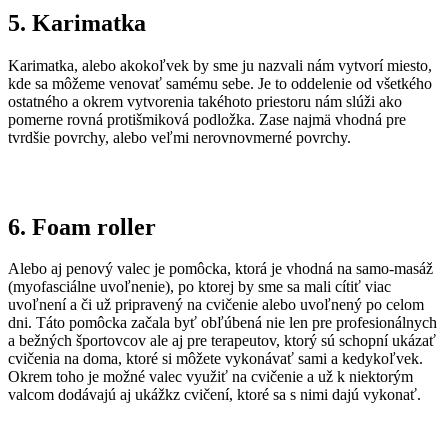
5. Karimatka
Karimatka, alebo akokoľvek by sme ju nazvali nám vytvorí miesto,
kde sa môžeme venovať samému sebe. Je to oddelenie od všetkého
ostatného a okrem vytvorenia takéhoto priestoru nám slúži ako
pomerne rovná protišmiková podložka. Zase najmä vhodná pre
tvrdšie povrchy, alebo veľmi nerovnovmerné povrchy.
6. Foam roller
Alebo aj penový valec je pomôcka, ktorá je vhodná na samo-masáž
(myofasciálne uvoľnenie), po ktorej by sme sa mali cítiť viac
uvoľnení a či už pripravený na cvičenie alebo uvoľnený po celom
dni. Táto pomôcka začala byť obľúbená nie len pre profesionálnych
a bežných športovcov ale aj pre terapeutov, ktorý sú schopní ukázať
cvičenia na doma, ktoré si môžete vykonávať sami a kedykoľvek.
Okrem toho je možné valec využiť na cvičenie a už k niektorým
valcom dodávajú aj ukážkz cvičení, ktoré sa s nimi dajú vykonať.