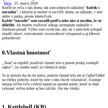
Blog
25. marca 2020
Keďže je veľa z nás doma, tak som pripravil základný “
kufrík s
náradím
”, s ktorým je možné si zacvičiť doma, na záhrade, v lese
alebo v parku, proste kdekoľvek.
Každé “náradie” som zoradil podľa toho ako si myslím, že sú
dôležité.
Ak budete zvažovať nákup, postupujte najlepšie v
číselnom poradí. Výber som zvolil tak, aby ste s nimi boli schopní
zlepšiť silové ,vytrvalostné, rovnováhové schopnosti a aj kĺbovú
pohyblivosť.
0.Vlastná hmotnosť
„Nauč sa najskôr používať vlastné telo a potom pridaj vonkajší
odpor”
, by mohlo znieť zo všetkých strán.
To je pravda iba do tej miery, pokým vlastné telo nie je ťažké/ľahké
na všetky pohyby, ktoré by sme s ním chceli vykonávať. Existuje
naozaj veľmi veľa cvičení najmä na spodné partie, ktoré sa dajú
vykonať veľmi dobre aj bez záťaže. Ale nie všetky.
1. Kettlebell (KB)