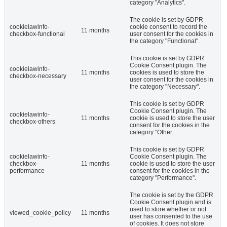
category "Analytics".
The cookie is set by GDPR
cookielawinfo-
cookie consent to record the
11 months
checkbox-functional
user consent for the cookies in
the category "Functional".
This cookie is set by GDPR
Cookie Consent plugin. The
cookielawinfo-
11 months
cookies is used to store the
checkbox-necessary
user consent for the cookies in
the category "Necessary".
This cookie is set by GDPR
Cookie Consent plugin. The
cookielawinfo-
11 months
cookie is used to store the user
checkbox-others
consent for the cookies in the
category "Other.
This cookie is set by GDPR
cookielawinfo-
Cookie Consent plugin. The
checkbox-
11 months
cookie is used to store the user
performance
consent for the cookies in the
category "Performance".
The cookie is set by the GDPR
Cookie Consent plugin and is
used to store whether or not
viewed_cookie_policy
11 months
user has consented to the use
of cookies. It does not store