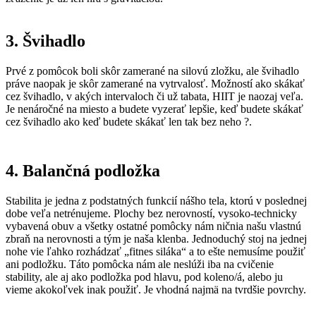
3. Švihadlo
Prvé z pomôcok boli skôr zamerané na silovú zložku, ale švihadlo
práve naopak je skôr zamerané na vytrvalosť. Možností ako skákať
cez švihadlo, v akých intervaloch či už tabata, HIIT je naozaj veľa.
Je nenáročné na miesto a budete vyzerať lepšie, keď budete skákať
cez švihadlo ako keď budete skákať len tak bez neho ?.
4. Balančná podložka
Stabilita je jedna z podstatných funkcií nášho tela, ktorú v poslednej
dobe veľa netrénujeme. Plochy bez nerovností, vysoko-technicky
vybavená obuv a všetky ostatné pomôcky nám ničnia našu vlastnú
zbraň na nerovnosti a tým je naša klenba. Jednoduchý stoj na jednej
nohe vie ľahko rozhádzať „fitnes siláka“ a to ešte nemusíme použiť
ani podložku. Táto pomôcka nám ale neslúži iba na cvičenie
stability, ale aj ako podložka pod hlavu, pod koleno/á, alebo ju
vieme akokoľvek inak použiť. Je vhodná najmä na tvrdšie povrchy.