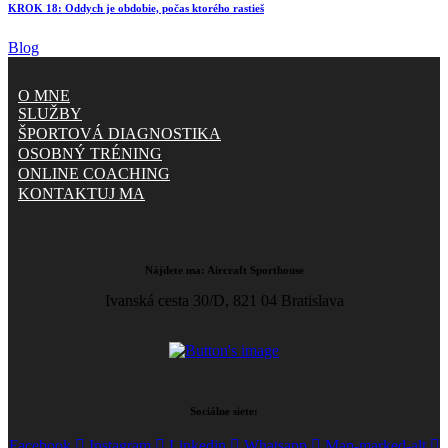
KROK 18: Oddych je obdobie, počas ktorého rastieš
Blog
O MNE
SLUŽBY
ŠPORTOVÁ DIAGNOSTIKA
OSOBNÝ TRÉNING
ONLINE COACHING
KONTAKTUJ MA
Nájdete ma:
Aircraft Sporthouse
Ivanská cesta 30/D, 821 04 Bratislava
Sociálne siete:
Facebook
Instagram
Linkedin
Whatsapp
Map-marked-alt