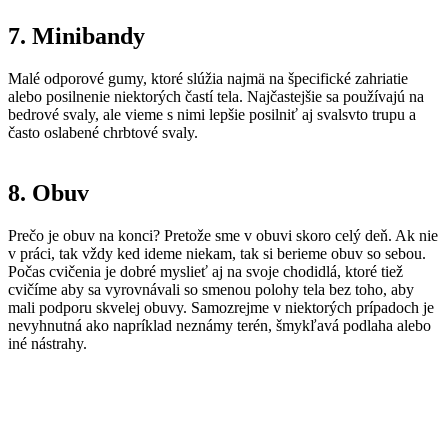
7. Minibandy
Malé odporové gumy, ktoré slúžia najmä na špecifické zahriatie
alebo posilnenie niektorých častí tela. Najčastejšie sa používajú na
bedrové svaly, ale vieme s nimi lepšie posilniť aj svalsvto trupu a
často oslabené chrbtové svaly.
8. Obuv
Prečo je obuv na konci? Pretože sme v obuvi skoro celý deň. Ak nie
v práci, tak vždy ked ideme niekam, tak si berieme obuv so sebou.
Počas cvičenia je dobré myslieť aj na svoje chodidlá, ktoré tiež
cvičíme aby sa vyrovnávali so smenou polohy tela bez toho, aby
mali podporu skvelej obuvy. Samozrejme v niektorých prípadoch je
nevyhnutná ako napríklad neznámy terén, šmykľavá podlaha alebo
iné nástrahy.