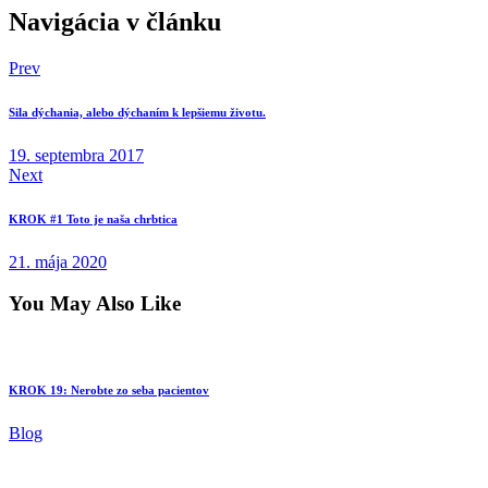
Navigácia v článku
Prev
Sila dýchania, alebo dýchaním k lepšiemu životu.
19. septembra 2017
Next
KROK #1 Toto je naša chrbtica
21. mája 2020
You May Also Like
KROK 19: Nerobte zo seba pacientov
Blog