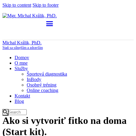
Skip to content
Skip to footer
Michal Králik, PhD.
Staň sa silnejším a zdravším
Domov
O mne
Služby
Športová diagnostika
InBody
Osobný tréning
Online coaching
Kontakt
Blog
Ako si vytvoriť fitko na doma
(Start kit).